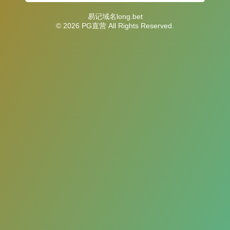
易记域名long.bet
© 2026 PG直营 All Rights Reserved.